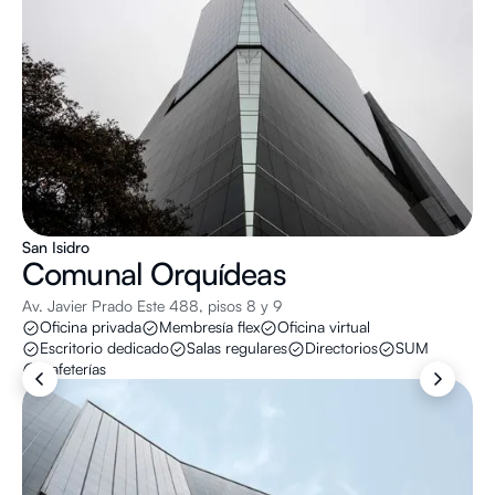
San Isidro
Comunal
Orquídeas
Av. Javier Prado Este 488, pisos 8 y 9
Oficina privada
Membresía flex
Oficina virtual
Escritorio dedicado
Salas regulares
Directorios
SUM
Cafeterías