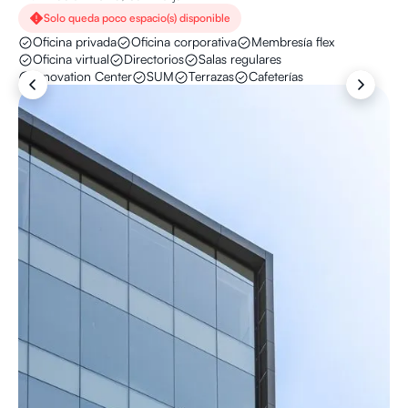
Solo queda poco espacio(s) disponible
Oficina privada
Oficina corporativa
Membresía flex
Oficina virtual
Directorios
Salas regulares
Innovation Center
SUM
Terrazas
Cafeterías