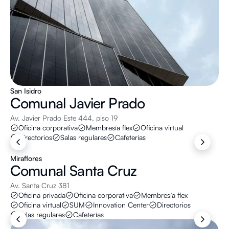
San Isidro
Comunal
Javier Prado
Av. Javier Prado Este 444, piso 19
Oficina corporativa
Membresía flex
Oficina virtual
Directorios
Salas regulares
Cafeterías
Miraflores
Comunal
Santa Cruz
Av. Santa Cruz 381
Oficina privada
Oficina corporativa
Membresía flex
Oficina virtual
SUM
Innovation Center
Directorios
Salas regulares
Cafeterías