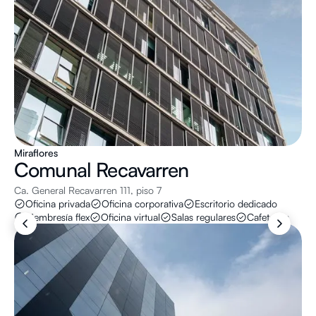
Miraflores
Comunal
Recavarren
Ca. General Recavarren 111, piso 7
Oficina privada
Oficina corporativa
Escritorio dedicado
Membresía flex
Oficina virtual
Salas regulares
Cafeterías