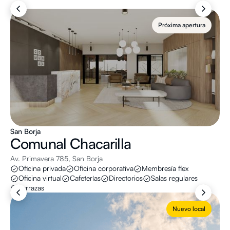
Próxima apertura
San Borja
Comunal
Chacarilla
Av. Primavera 785, San Borja
Oficina privada
Oficina corporativa
Membresía flex
Oficina virtual
Cafeterías
Directorios
Salas regulares
Terrazas
Nuevo local