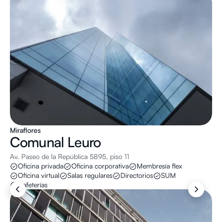
Miraflores
Comunal
Leuro
Av. Paseo de la República 5895, piso 11
Oficina privada
Oficina corporativa
Membresía flex
Oficina virtual
Salas regulares
Directorios
SUM
Cafeterías