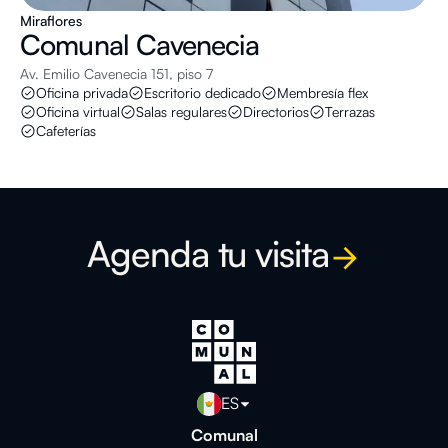
Miraflores
Comunal
Cavenecia
Av. Emilio Cavenecia 151, piso 7
Oficina privada
Escritorio dedicado
Membresía flex
Oficina virtual
Salas regulares
Directorios
Terrazas
Cafeterías
Agenda tu visita
ES
Comunal