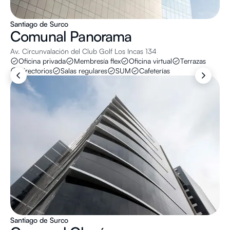
Santiago de Surco
Comunal
Panorama
Av. Circunvalación del Club Golf Los Incas 134
Oficina privada
Membresía flex
Oficina virtual
Terrazas
Directorios
Salas regulares
SUM
Cafeterías
Santiago de Surco