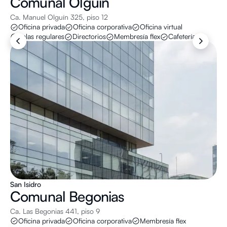
Comunal
Olguín
Ca. Manuel Olguín 325, piso 12
Oficina privada
Oficina corporativa
Oficina virtual
Salas regulares
Directorios
Membresía flex
Cafeterías
San Isidro
Comunal
Begonias
Ca. Las Begonias 441, piso 9
Oficina privada
Oficina corporativa
Membresía flex