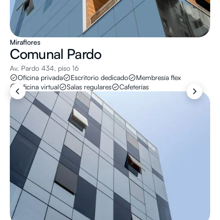
Miraflores
Comunal
Pardo
Av. Pardo 434, piso 16
Oficina privada
Escritorio dedicado
Membresía flex
Oficina virtual
Salas regulares
Cafeterías