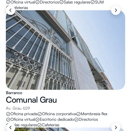
Oficina virtual
Directorios
Salas regulares
SUM
Cafeterías
Barranco
Comunal
Grau
Av. Grau 629
Oficina privada
Oficina corporativa
Membresía flex
Oficina virtual
Escritorio dedicado
Directorios
Salas regulares
Cafeterías