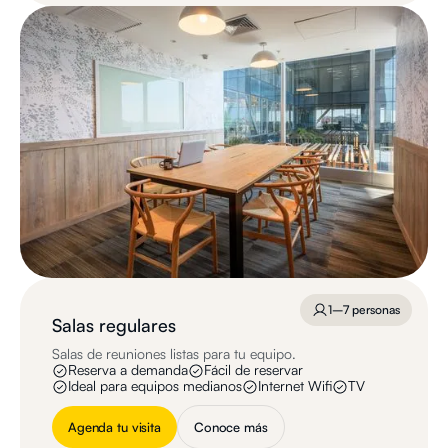
1–7 personas
Salas regulares
Salas de reuniones listas para tu equipo.
Reserva a demanda
Fácil de reservar
Ideal para equipos medianos
Internet Wifi
TV
Agenda tu visita
Conoce más