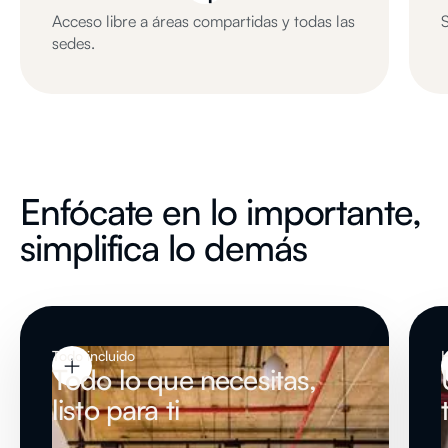
Acceso libre a áreas compartidas y todas las
S
sedes.
Enfócate en lo importante,
simplifica lo demás
Todo incluido
H
Todo lo que necesitas,
listo para ti