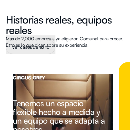
Historias reales, equipos
reales
Más de 2,000 empresas ya eligieron Comunal para crecer.
Esto es lo que dicen sobre su experiencia.
Ver casos de éxito
Tenemos un espacio
flexible hecho a medida y
un equipo que se adapta a
nosotros