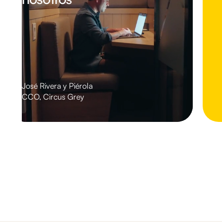
José Rivera y Piérola
CCO, Circus Grey