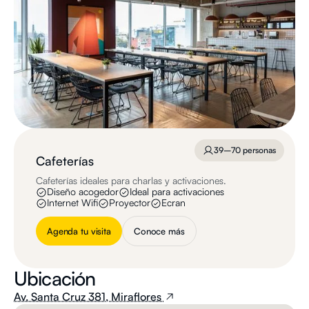
39–70 personas
Cafeterías
Cafeterías ideales para charlas y activaciones.
Diseño acogedor
Ideal para activaciones
Internet Wifi
Proyector
Ecran
Agenda tu visita
Conoce más
Ubicación
Av. Santa Cruz 381, Miraflores