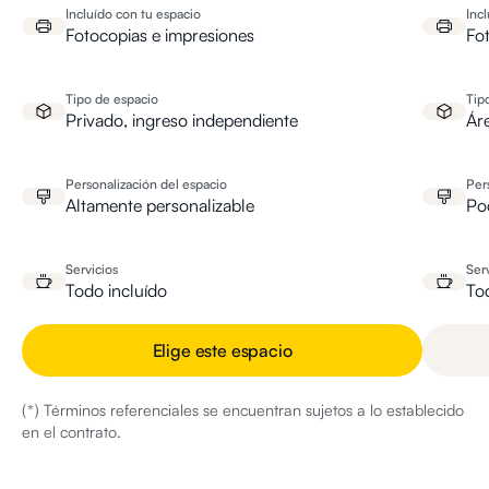
Incluído con tu espacio
Inc
Fotocopias e impresiones
Fo
Tipo de espacio
Tip
Privado, ingreso independiente
Ár
Personalización del espacio
Per
Altamente personalizable
Po
Servicios
Ser
Todo incluído
To
Elige este espacio
(*) Términos referenciales se encuentran sujetos a lo establecido
en el contrato.