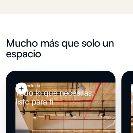
Mucho más que solo un
espacio
Todo incluido
P
Todo lo que necesitas,
listo para ti