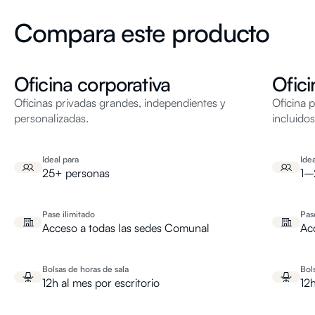
Compara este producto
Oficina corporativa
Ofici
Oficinas privadas grandes, independientes y
Oficina 
personalizadas.
incluidos
Ideal para
Idea
25+ personas
1–
Pase ilimitado
Pas
Acceso a todas las sedes Comunal
Ac
Bolsas de horas de sala
Bol
12h al mes por escritorio
12h