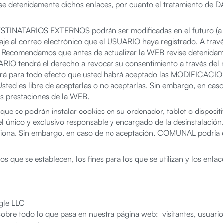
 detenidamente dichos enlaces, por cuanto el tratamiento de
STINATARIOS EXTERNOS podrán ser modificadas en el futuro (a t
e al correo electrónico que el USUARIO haya registrado. A trav
Recomendamos que antes de actualizar la WEB revise detenida
RIO tendrá el derecho a revocar su consentimiento a través del me
nderá para todo efecto que usted habrá aceptado las MODIFICAC
 Usted es libre de aceptarlas o no aceptarlas. Sin embargo, en 
as prestaciones de la WEB.
ue se podrán instalar cookies en su ordenador, tablet o dispositi
 único y exclusivo responsable y encargado de la desinstalación.
iona. Sin embargo, en caso de no aceptación, COMUNAL podría e
eros que se establecen, los fines para los que se utilizan y los e
gle LLC
sobre todo lo que pasa en nuestra página web: visitantes, usuarios