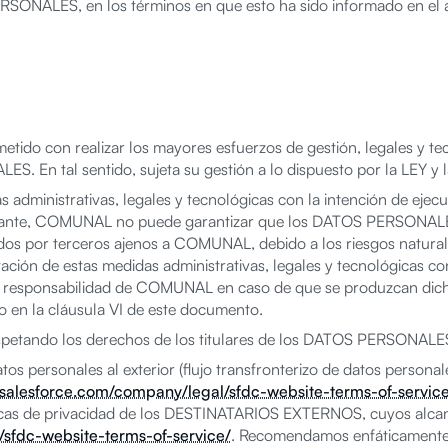
LES, en los términos en que esto ha sido informado en el ap
o con realizar los mayores esfuerzos de gestión, legales y tec
. En tal sentido, sujeta su gestión a lo dispuesto por la LEY y 
nistrativas, legales y tecnológicas con la intención de ejecuta
stante, COMUNAL no puede garantizar que los DATOS PERSONALE
idos por terceros ajenos a COMUNAL, debido a los riesgos naturale
ación de estas medidas administrativas, legales y tecnológicas 
responsabilidad de COMUNAL en caso de que se produzcan dichos
ido en la cláusula VI de este documento.
ndo los derechos de los titulares de los DATOS PERSONALES q
 personales al exterior (flujo transfronterizo de datos personales
.salesforce.com/company/legal/sfdc-website-terms-of-servic
líticas de privacidad de los DESTINATARIOS EXTERNOS, cuyos alc
sfdc-website-terms-of-service/
. Recomendamos enfáticamente 