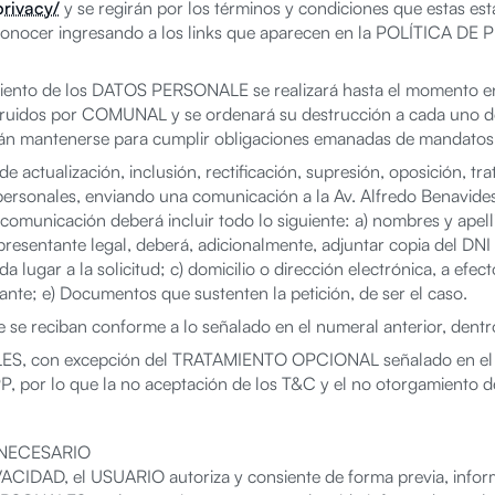
rivacy/
y se regirán por los términos y condiciones que estas es
 conocer ingresando a los links que aparecen en la POLÍTICA D
iento de los DATOS PERSONALE se realizará hasta el momento en
struidos por COMUNAL y se ordenará su destrucción a cada uno de
odrán mantenerse para cumplir obligaciones emanadas de mandatos l
actualización, inclusión, rectificación, supresión, oposición, tra
personales, enviando una comunicación a la Av. Alfredo Benavides N
omunicación deberá incluir todo lo siguiente: a) nombres y apellid
resentante legal, deberá, adicionalmente, adjuntar copia del DNI d
 lugar a la solicitud; c) domicilio o dirección electrónica, a efect
tante; e) Documentos que sustenten la petición, de ser el caso.
e reciban conforme a lo señalado en el numeral anterior, dentro
S, con excepción del TRATAMIENTO OPCIONAL señalado en el apa
or lo que la no aceptación de los T&C y el no otorgamiento del
 NECESARIO
CIDAD, el USUARIO autoriza y consiente de forma previa, informa