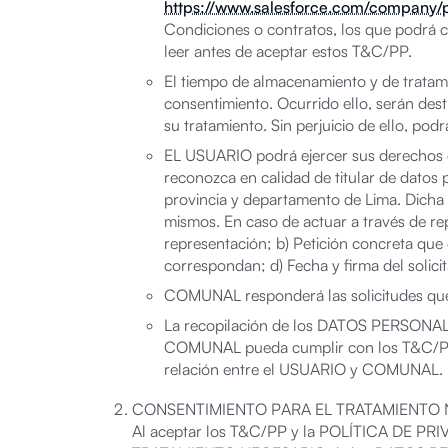
https://www.salesforce.com/company/p
Condiciones o contratos, los que podrá
leer antes de aceptar estos T&C/PP.
El tiempo de almacenamiento y de tratam
consentimiento. Ocurrido ello, serán de
su tratamiento. Sin perjuicio de ello, p
EL USUARIO podrá ejercer sus derechos de 
reconozca en calidad de titular de datos 
provincia y departamento de Lima. Dicha c
mismos. En caso de actuar a través de rep
representación; b) Petición concreta que da
correspondan; d) Fecha y firma del solici
COMUNAL responderá las solicitudes que s
La recopilación de los DATOS PERSONALE
COMUNAL pueda cumplir con los T&C/PP, p
relación entre el USUARIO y COMUNAL.
CONSENTIMIENTO PARA EL TRATAMIENTO
Al aceptar los T&C/PP y la POLÍTICA DE PRIVA