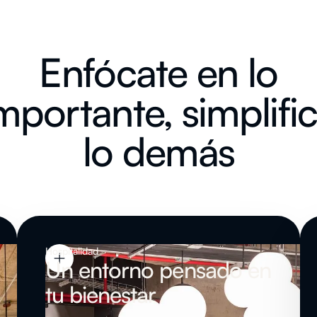
Enfócate en lo
mportante, simplifi
lo demás
Hospitalidad
Un entorno pensado en
tu bienestar