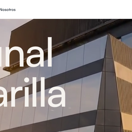
Nosotros
nal
illa