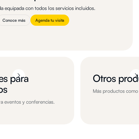
da equipada con todos los servicios incluidos.
Conoce más
Agenda tu visita
es para
Otros prod
os
Más productos como o
a eventos y conferencias.