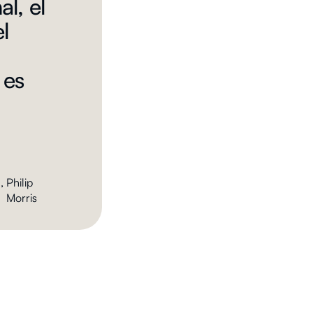
l, el
l
 es
,
Philip
Morris