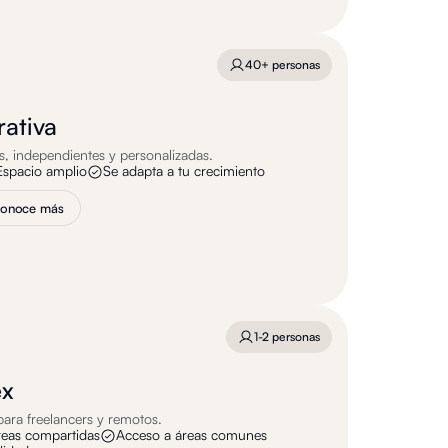
40+ personas
rativa
s, independientes y personalizadas.
Espacio amplio
Se adapta a tu crecimiento
onoce más
1-2 personas
ex
para freelancers y remotos.
áreas compartidas
Acceso a áreas comunes