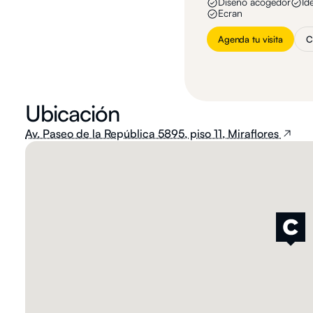
Diseño acogedor
Id
Ecran
Agenda tu visita
C
Ubicación
Av. Paseo de la República 5895, piso 11, Miraflores