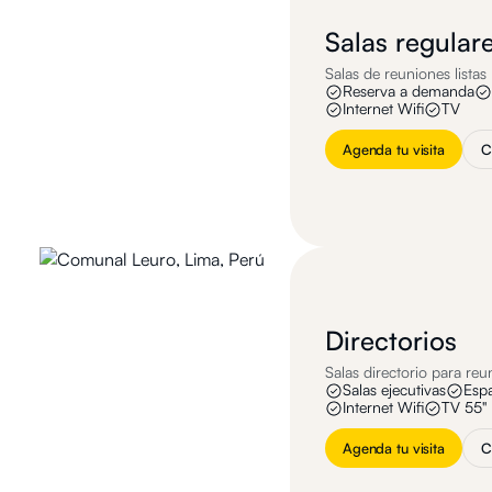
Salas regular
Salas de reuniones listas
Reserva a demanda
Internet Wifi
TV
Agenda tu visita
C
Directorios
Salas directorio para reu
Salas ejecutivas
Esp
Internet Wifi
TV 55"
Agenda tu visita
C