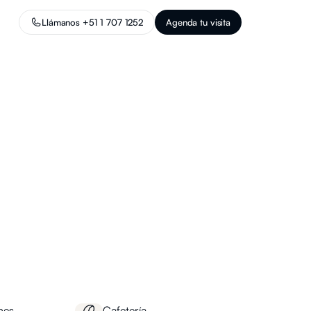
Llámanos +51 1 707 1252
Agenda tu visita
nes
Cafetería