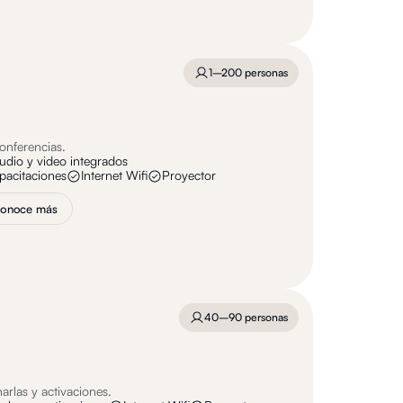
1–200 personas
onferencias.
udio y video integrados
apacitaciones
Internet Wifi
Proyector
onoce más
40–90 personas
harlas y activaciones.