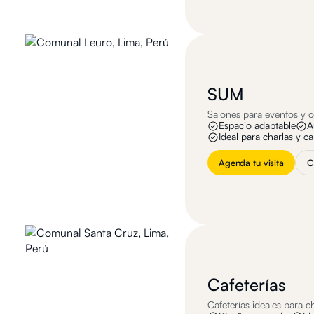
SUM
Salones para eventos y c
Espacio adaptable
A
Ideal para charlas y c
Agenda tu visita
C
Cafeterías
Cafeterías ideales para c