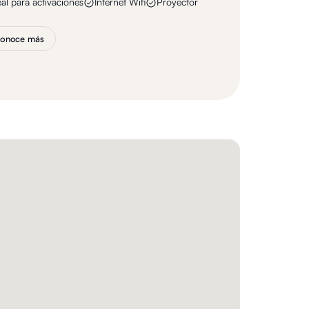
eal para activaciones
Internet Wifi
Proyector
onoce más