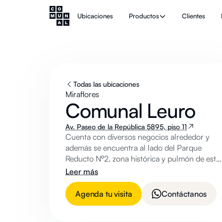
Ubicaciones
Productos
Clientes
Todas las ubicaciones
Miraflores
Comunal Leuro
Av. Paseo de la República 5895, piso 11
Cuenta con diversos negocios alrededor y
además se encuentra al lado del Parque
Reducto Nº2, zona histórica y pulmón de esta
parte del distrito.
Leer más
Agenda tu visita
Contáctanos