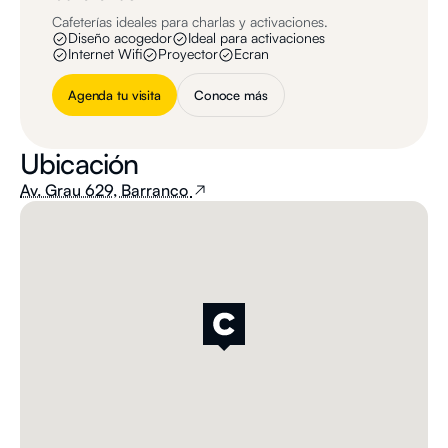
Cafeterías ideales para charlas y activaciones.
Diseño acogedor
Ideal para activaciones
Internet Wifi
Proyector
Ecran
Agenda tu visita
Conoce más
Ubicación
Av. Grau 629, Barranco