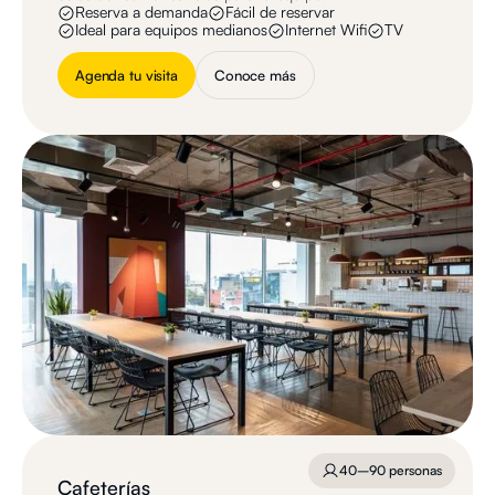
Reserva a demanda
Fácil de reservar
Ideal para equipos medianos
Internet Wifi
TV
Agenda tu visita
Conoce más
40–90 personas
Cafeterías