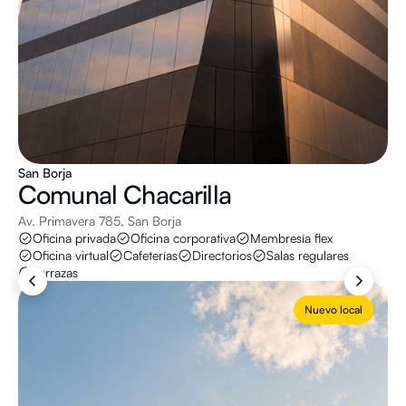
San Borja
Comunal
Chacarilla
Av. Primavera 785, San Borja
Oficina privada
Oficina corporativa
Membresía flex
Oficina virtual
Cafeterías
Directorios
Salas regulares
Terrazas
Nuevo local