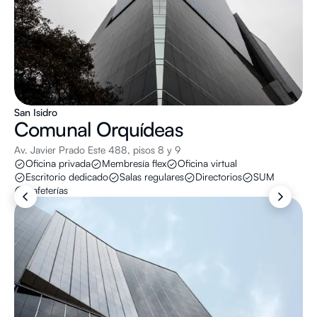
San Isidro
Comunal
Orquídeas
Av. Javier Prado Este 488, pisos 8 y 9
Oficina privada
Membresía flex
Oficina virtual
Escritorio dedicado
Salas regulares
Directorios
SUM
Cafeterías