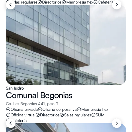
Salas regulares
Directorios
Membresía flex
Cafeterías
San Isidro
Comunal
Begonias
Ca. Las Begonias 441, piso 9
Oficina privada
Oficina corporativa
Membresía flex
Oficina virtual
Directorios
Salas regulares
SUM
Cafeterías