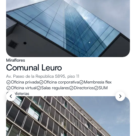
Miraflores
Comunal
Leuro
Av. Paseo de la República 5895, piso 11
Oficina privada
Oficina corporativa
Membresía flex
Oficina virtual
Salas regulares
Directorios
SUM
Cafeterías