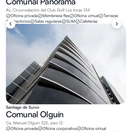
Comunal
Panorama
Av. Circunvalación del Club Golf Los Incas 134
Oficina privada
Membresía flex
Oficina virtual
Terrazas
Directorios
Salas regulares
SUM
Cafeterías
Santiago de Surco
Comunal
Olguín
Ca. Manuel Olguín 325, piso 12
Oficina privada
Oficina corporativa
Oficina virtual