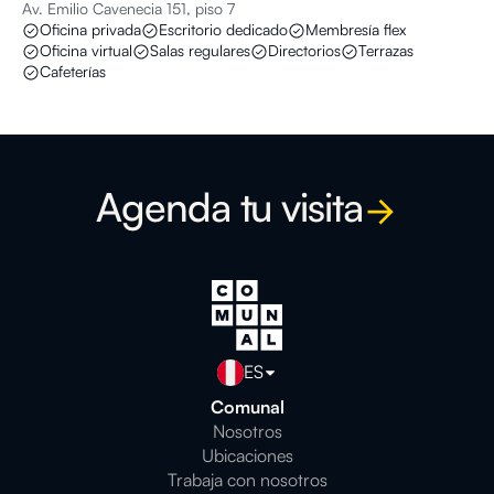
Av. Emilio Cavenecia 151, piso 7
Oficina privada
Escritorio dedicado
Membresía flex
Oficina virtual
Salas regulares
Directorios
Terrazas
Cafeterías
Agenda tu visita
ES
Comunal
Nosotros
Ubicaciones
Trabaja con nosotros