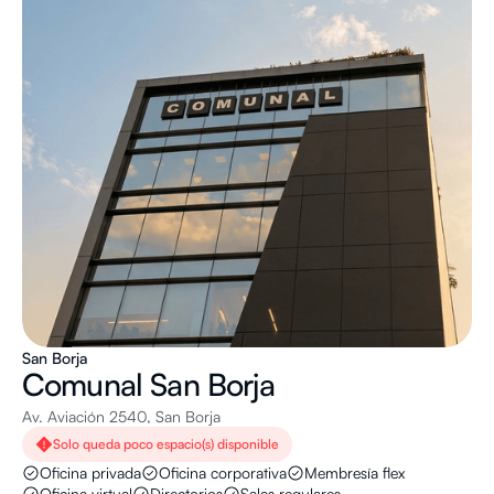
San Borja
Comunal
San Borja
Av. Aviación 2540, San Borja
Solo queda poco espacio(s) disponible
Oficina privada
Oficina corporativa
Membresía flex
Oficina virtual
Directorios
Salas regulares