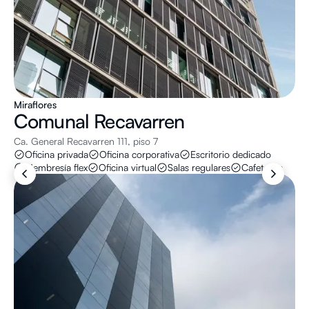
Miraflores
Comunal
Recavarren
Ca. General Recavarren 111, piso 7
Oficina privada
Oficina corporativa
Escritorio dedicado
Membresía flex
Oficina virtual
Salas regulares
Cafeterías