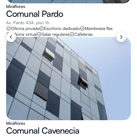
Miraflores
Comunal
Pardo
Av. Pardo 434, piso 16
Oficina privada
Escritorio dedicado
Membresía flex
Oficina virtual
Salas regulares
Cafeterías
Miraflores
Comunal
Cavenecia