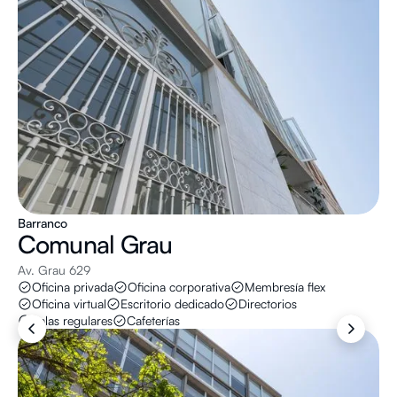
Barranco
Comunal
Grau
Av. Grau 629
Oficina privada
Oficina corporativa
Membresía flex
Oficina virtual
Escritorio dedicado
Directorios
Salas regulares
Cafeterías