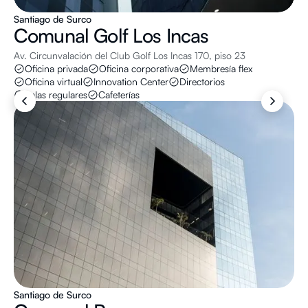
Santiago de Surco
Comunal
Golf Los Incas
Av. Circunvalación del Club Golf Los Incas 170, piso 23
Oficina privada
Oficina corporativa
Membresía flex
Oficina virtual
Innovation Center
Directorios
Salas regulares
Cafeterías
Santiago de Surco