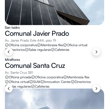
San Isidro
Comunal
Javier Prado
Av. Javier Prado Este 444, piso 19
Oficina corporativa
Membresía flex
Oficina virtual
Directorios
Salas regulares
Cafeterías
Miraflores
Comunal
Santa Cruz
Av. Santa Cruz 381
Oficina privada
Oficina corporativa
Membresía flex
Oficina virtual
SUM
Innovation Center
Directorios
Salas regulares
Cafeterías